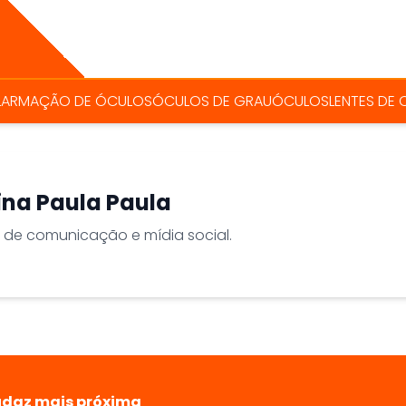
L
ARMAÇÃO DE ÓCULOS
ÓCULOS DE GRAU
ÓCULOS
LENTES DE
ina Paula Paula
l de comunicação e mídia social.
udaz mais próxima