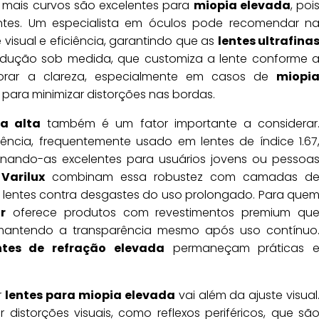
 mais curvos são excelentes para
miopia elevada
, poi
entes. Um especialista em óculos pode recomendar n
isual e eficiência, garantindo que as
lentes ultrafina
odução sob medida, que customiza a lente conforme 
lhorar a clareza, especialmente em casos de
miopi
l para minimizar distorções nas bordas.
ia alta
também é um fator importante a considerar
tência, frequentemente usado em lentes de índice 1.67
nando-as excelentes para usuários jovens ou pessoa
o
Varilux
combinam essa robustez com camadas d
s lentes contra desgastes do uso prolongado. Para que
or
oferece produtos com revestimentos premium qu
 mantendo a transparência mesmo após uso contínuo
ntes de refração elevada
permaneçam práticas 
r
lentes para miopia elevada
vai além da ajuste visual
 distorções visuais, como reflexos periféricos, que sã