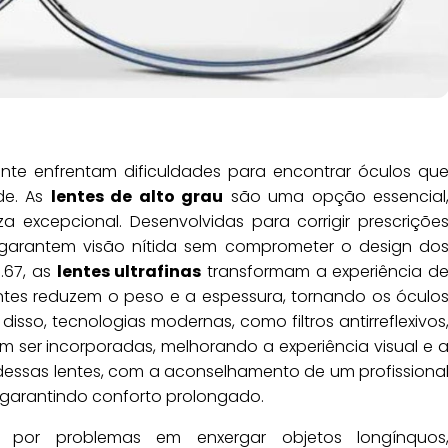
te enfrentam dificuldades para encontrar óculos qu
de. As
lentes de alto grau
são uma opção essencial
a excepcional. Desenvolvidas para corrigir prescriçõe
s garantem visão nítida sem comprometer o design do
.67, as
lentes ultrafinas
transformam a experiência d
entes reduzem o peso e a espessura, tornando os óculo
disso, tecnologias modernas, como filtros antirreflexivos
dem ser incorporadas, melhorando a experiência visual e 
 dessas lentes, com a aconselhamento de um profissiona
, garantindo conforto prolongado.
 por problemas em enxergar objetos longínquos