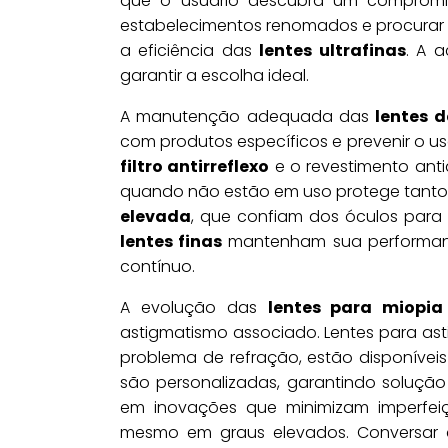
que o usuário descubra um compromis
estabelecimentos renomados e procurar o
a eficiência das
lentes ultrafinas
. A 
garantir a escolha ideal.
A manutenção adequada das
lentes d
com produtos específicos e prevenir o 
filtro antirreflexo
e o revestimento ant
quando não estão em uso protege tanto 
elevada
, que confiam dos óculos para
lentes finas
mantenham sua performance
contínuo.
A evolução das
lentes para miopia
astigmatismo associado. Lentes para as
problema de refração, estão disponíveis
são personalizadas, garantindo soluçã
em inovações que minimizam imperfeiçõ
mesmo em graus elevados. Conversar c