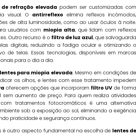
s de refração elevada
podem ser customizadas co
ia visual. O
antirreflexo
elimina reflexos incômodos
es de alta luminosidade, como ao usar óculos à noite
para usuários com
miopia alta
, que lidam com reflexo
tes. Outro recurso é o
filtro de luz azul
, que salvaguard
as digitais, reduzindo a fadiga ocular e otimizando 
vo de telas. Essas tecnologias, disponíveis em marca
ionais para o dia a dia.
lentes para miopia elevada
. Mesmo em condições d
ejudicar os olhos, e lentes com esse tratamento impede
ya
oferecem opções que incorporam
filtro UV
de form
l sem aumento de preço. Para quem realiza atividade
com tratamentos fotocromáticos é uma alternativ
mbiente sob a exposição ao sol, eliminando a exigênci
ndo praticidade e segurança contínuos.
os é outro aspecto fundamental na escolha de
lentes d