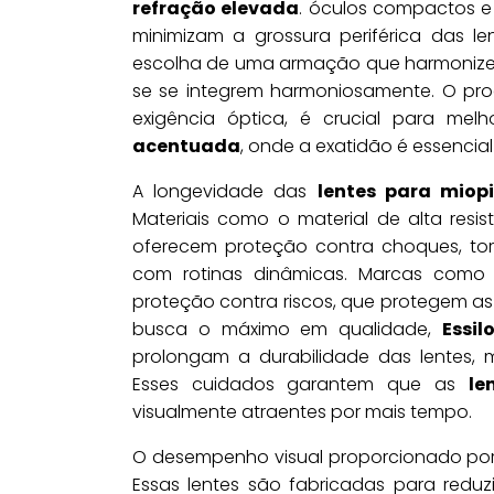
refração elevada
. óculos compactos e
minimizam a grossura periférica das l
escolha de uma armação que harmonize v
se se integrem harmoniosamente. O pr
exigência óptica, é crucial para me
acentuada
, onde a exatidão é essencia
A longevidade das
lentes para miop
Materiais como o material de alta resis
oferecem proteção contra choques, tor
com rotinas dinâmicas. Marcas com
proteção contra riscos, que protegem a
busca o máximo em qualidade,
Essil
prolongam a durabilidade das lentes,
Esses cuidados garantem que as
le
visualmente atraentes por mais tempo.
O desempenho visual proporcionado po
Essas lentes são fabricadas para reduzir