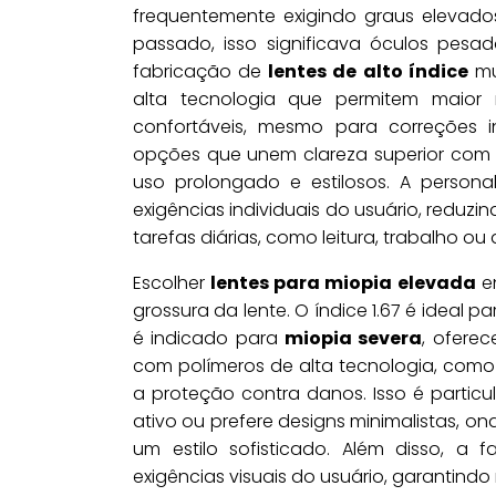
frequentemente exigindo graus elevado
passado, isso significava óculos pesa
fabricação de
lentes de alto índice
mu
alta tecnologia que permitem maior 
confortáveis, mesmo para correções
opções que unem clareza superior com e
uso prolongado e estilosos. A persona
exigências individuais do usuário, reduz
tarefas diárias, como leitura, trabalho ou 
Escolher
lentes para miopia elevada
en
grossura da lente. O índice 1.67 é ideal p
é indicado para
miopia severa
, oferec
com polímeros de alta tecnologia, com
a proteção contra danos. Isso é partic
ativo ou prefere designs minimalistas, o
um estilo sofisticado. Além disso, a 
exigências visuais do usuário, garantindo