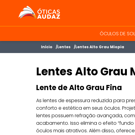
ÓTICAS AUDAZ
ÓCULOS DE SO
Início
Lentes
Lentes Alto Grau Miopia
Lentes Alto Grau 
Lente de Alto Grau Fina
As lentes de espessura reduzida para pr
conforto e estética em seus óculos. Pro
lentes possuem refração avançada, como
acabamento. Isso elimina o efeito “fund
óculos mais atrativos. Além disso, ofere