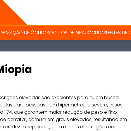
L
ARMAÇÃO DE ÓCULOS
ÓCULOS DE GRAU
ÓCULOS
LENTES DE
Miopia
escrições elevadas são excelentes para quem busca
jetadas para pessoas com hipermetropia severa, essas
 1.74, que garantem maior redução de peso e fino
o de garrafa”, comum em graus elevados, resultando em
cem nitidez excepcional, com menos aberrações nas