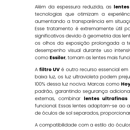
Além da espessura reduzida, as
lente
tecnologias que otimizam a experiênc
aumentando a transparência em situaçõ
Esse tratamento é extremamente útil 
significativos devido à geometria das len
os olhos da exposição prolongada a tel
desempenho visual durante uso intensi
como
Essilor
, tornam as lentes mais func
A
filtro UV
é outro recurso essencial em
baixa luz, os luz ultravioleta podem pr
100% dessa luz nociva. Marcas como
Ho
padrão, garantindo segurança adiciona
externas, combinar
lentes ultrafinas
funcional. Essas lentes adaptam-se ao a
de óculos de sol separados, proporciona
A compatibilidade com a estilo do ócul