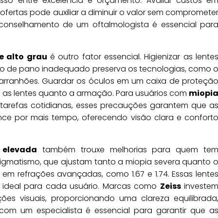
so entre excelência e orçamento. Avaliar custos e
fertas pode auxiliar a diminuir o valor sem compromete
aconselhamento de um oftalmologista é essencial par
e alto grau
é outro fator essencial. Higienizar as lente
uso de pano inadequado preserva os tecnologias, como 
iarranhões. Guardar os óculos em um caixa de proteçã
as lentes quanto a armação. Para usuários com
miopi
 tarefas cotidianas, esses precauções garantem que a
 por mais tempo, oferecendo visão clara e confort
 elevada
também trouxe melhorias para quem te
tigmatismo, que ajustam tanto a miopia severa quanto 
 em refrações avançadas, como 1.67 e 1.74. Essas lente
o ideal para cada usuário. Marcas como
Zeiss
investe
es visuais, proporcionando uma clareza equilibrada
om um especialista é essencial para garantir que a