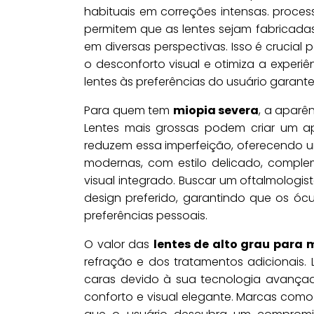
habituais em correções intensas. proce
permitem que as lentes sejam fabricadas
em diversas perspectivas. Isso é crucial
o desconforto visual e otimiza a experi
lentes às preferências do usuário garan
Para quem tem
miopia severa
, a aparê
Lentes mais grossas podem criar um a
reduzem essa imperfeição, oferecendo u
modernas, com estilo delicado, compl
visual integrado. Buscar um oftalmologis
design preferido, garantindo que os ócu
preferências pessoais.
O valor das
lentes de alto grau para 
refração e dos tratamentos adicionais. 
caras devido à sua tecnologia avança
conforto e visual elegante. Marcas com