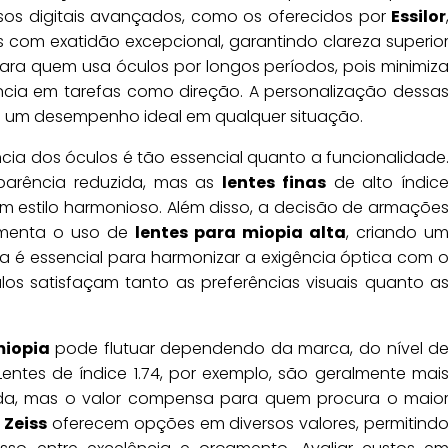
ssos digitais avançados, como os oferecidos por
Essilor
 com exatidão excepcional, garantindo clareza superio
 para quem usa óculos por longos períodos, pois minimiz
ência em tarefas como direção. A personalização dessa
te um desempenho ideal em qualquer situação.
ncia dos óculos é tão essencial quanto a funcionalidade
parência reduzida, mas as
lentes finas
de alto índic
m estilo harmonioso. Além disso, a decisão de armaçõe
ementa o uso de
lentes para miopia alta
, criando u
ta é essencial para harmonizar a exigência óptica com 
los satisfaçam tanto as preferências visuais quanto a
miopia
pode flutuar dependendo da marca, do nível d
Lentes de índice 1.74, por exemplo, são geralmente mai
da, mas o valor compensa para quem procura o maio
o
Zeiss
oferecem opções em diversos valores, permitind