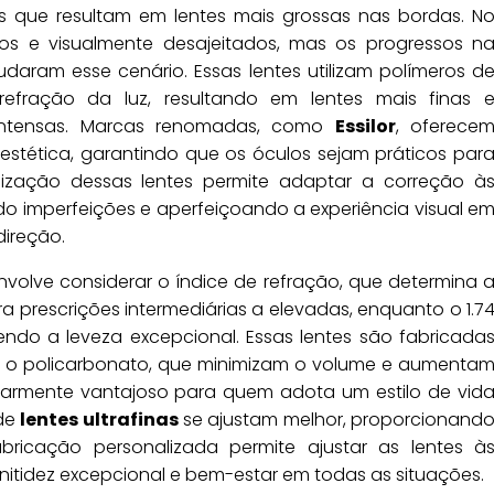
s que resultam em lentes mais grossas nas bordas. N
dos e visualmente desajeitados, mas os progressos n
daram esse cenário. Essas lentes utilizam polímeros d
refração da luz, resultando em lentes mais finas 
 intensas. Marcas renomadas, como
Essilor
, oferece
stética, garantindo que os óculos sejam práticos par
lização dessas lentes permite adaptar a correção à
indo imperfeições e aperfeiçoando a experiência visual e
direção.
volve considerar o índice de refração, que determina 
ara prescrições intermediárias a elevadas, enquanto o 1.7
endo a leveza excepcional. Essas lentes são fabricada
o o policarbonato, que minimizam o volume e aumenta
ularmente vantajoso para quem adota um estilo de vid
nde
lentes ultrafinas
se ajustam melhor, proporcionand
fabricação personalizada permite ajustar as lentes à
 nitidez excepcional e bem-estar em todas as situações.