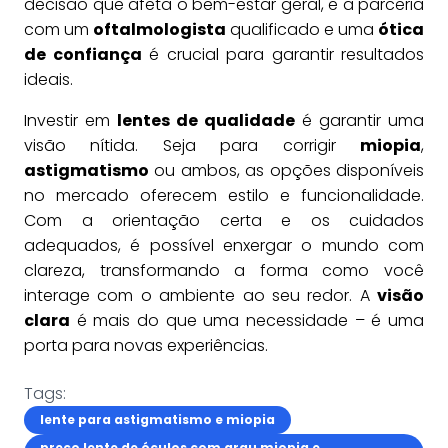
decisão que afeta o bem-estar geral, e a parceria
com um
oftalmologista
qualificado e uma
ótica
de confiança
é crucial para garantir resultados
ideais.
Investir em
lentes de qualidade
é garantir uma
visão nítida. Seja para corrigir
miopia
,
astigmatismo
ou ambos, as opções disponíveis
no mercado oferecem estilo e funcionalidade.
Com a orientação certa e os cuidados
adequados, é possível enxergar o mundo com
clareza, transformando a forma como você
interage com o ambiente ao seu redor. A
visão
clara
é mais do que uma necessidade – é uma
porta para novas experiências.
Tags:
lente para astigmatismo e miopia
preço lente de óculos com grau miopia e