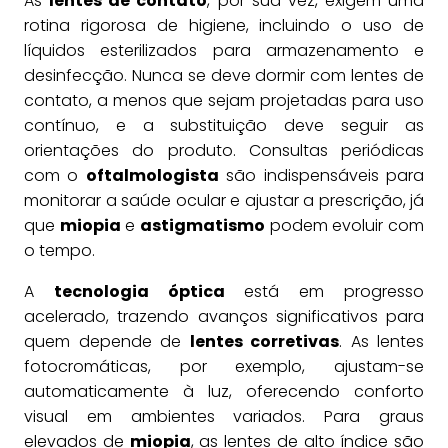
As
lentes de contato
, por sua vez, exigem uma
rotina rigorosa de higiene, incluindo o uso de
líquidos esterilizados para armazenamento e
desinfecção. Nunca se deve dormir com lentes de
contato, a menos que sejam projetadas para uso
contínuo, e a substituição deve seguir as
orientações do produto. Consultas periódicas
com o
oftalmologista
são indispensáveis para
monitorar a saúde ocular e ajustar a prescrição, já
que
miopia
e
astigmatismo
podem evoluir com
o tempo.
A
tecnologia óptica
está em progresso
acelerado, trazendo avanços significativos para
quem depende de
lentes corretivas
. As lentes
fotocromáticas, por exemplo, ajustam-se
automaticamente à luz, oferecendo conforto
visual em ambientes variados. Para graus
elevados de
miopia
, as lentes de alto índice são