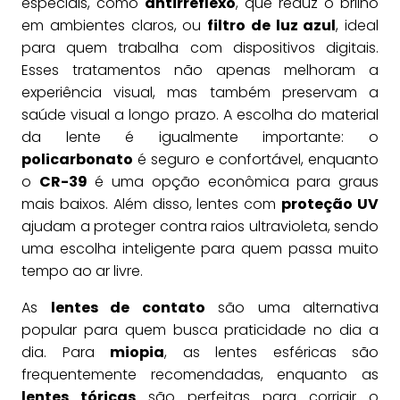
especiais, como
antirreflexo
, que reduz o brilho
em ambientes claros, ou
filtro de luz azul
, ideal
para quem trabalha com dispositivos digitais.
Esses tratamentos não apenas melhoram a
experiência visual, mas também preservam a
saúde visual a longo prazo. A escolha do material
da lente é igualmente importante: o
policarbonato
é seguro e confortável, enquanto
o
CR-39
é uma opção econômica para graus
mais baixos. Além disso, lentes com
proteção UV
ajudam a proteger contra raios ultravioleta, sendo
uma escolha inteligente para quem passa muito
tempo ao ar livre.
As
lentes de contato
são uma alternativa
popular para quem busca praticidade no dia a
dia. Para
miopia
, as lentes esféricas são
frequentemente recomendadas, enquanto as
lentes tóricas
são perfeitas para corrigir o