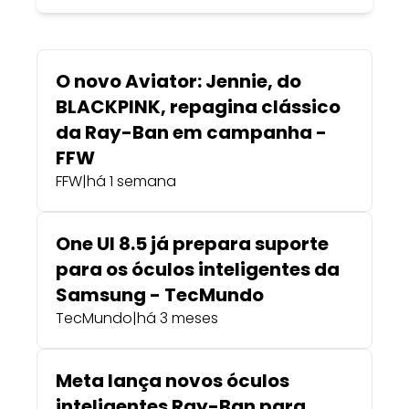
O novo Aviator: Jennie, do
BLACKPINK, repagina clássico
da Ray-Ban em campanha -
FFW
FFW
|
há 1 semana
One UI 8.5 já prepara suporte
para os óculos inteligentes da
Samsung - TecMundo
TecMundo
|
há 3 meses
Meta lança novos óculos
inteligentes Ray-Ban para