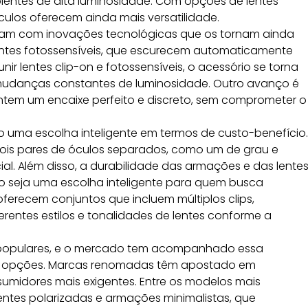
ientes de alta luminosidade. Com opções de lentes
ulos oferecem ainda mais versatilidade.
am com inovações tecnológicas que os tornam ainda
lentes fotossensíveis, que escurecem automaticamente
nir lentes clip-on e fotossensíveis, o acessório se torna
udanças constantes de luminosidade. Outro avanço é
antem um encaixe perfeito e discreto, sem comprometer o
 uma escolha inteligente em termos de custo-benefício.
 dois pares de óculos separados, como um de grau e
cial. Além disso, a durabilidade das armações e das lente
lo seja uma escolha inteligente para quem busca
ferecem conjuntos que incluem múltiplos clips,
ferentes estilos e tonalidades de lentes conforme a
populares, e o mercado tem acompanhado essa
 opções. Marcas renomadas têm apostado em
sumidores mais exigentes. Entre os modelos mais
ntes polarizadas e armações minimalistas, que