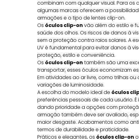
combinam com qualquer visual. Para os 
algumas marcas oferecem a possibilidade
armações e o tipo de lentes clip-on.
Os
óculos clip-on
vão além do estilo e f
saúde dos olhos. Os riscos de danos à 
sem a proteção contra raios solares. A 
UV é fundamental para evitar danos à vi
proteção, estilo e conveniência.
Os
óculos clip-on
também são uma excel
transportar, esses óculos economizam e
Em atividades ao ar livre, como trilhas o
variações de luminosidade.
A escolha do modelo ideal de
óculos cli
preferências pessoais de cada usuário. É 
dando prioridade a opções com proteção 
armação também deve ser avaliado, espe
maior desgaste. Acabamentos como anti
termos de durabilidade e praticidade.
Práticos e elegantes, os
óculos clip-on
of