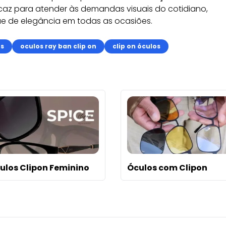
az para atender às demandas visuais do cotidiano,
e de elegância em todas as ocasiões.
os
oculos ray ban clip on
clip on óculos
ulos Clipon Feminino
Óculos com Clipon