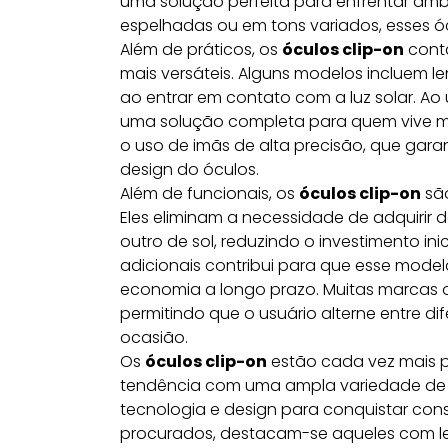
uma solução perfeita para enfrentar amb
espelhadas ou em tons variados, esses óc
Além de práticos, os
óculos clip-on
cont
mais versáteis. Alguns modelos incluem 
ao entrar em contato com a luz solar. Ao u
uma solução completa para quem vive m
o uso de imãs de alta precisão, que gar
design do óculos.
Além de funcionais, os
óculos clip-on
são
Eles eliminam a necessidade de adquirir
outro de sol, reduzindo o investimento ini
adicionais contribui para que esse mode
economia a longo prazo. Muitas marcas o
permitindo que o usuário alterne entre di
ocasião.
Os
óculos clip-on
estão cada vez mais 
tendência com uma ampla variedade de
tecnologia e design para conquistar con
procurados, destacam-se aqueles com le