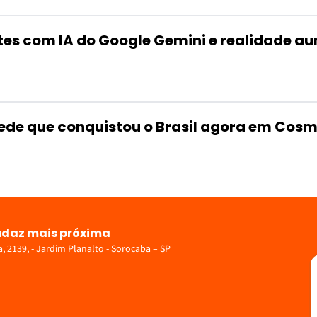
entes com IA do Google Gemini e realidade 
 rede que conquistou o Brasil agora em Cosm
udaz mais próxima
 2139, - Jardim Planalto - Sorocaba – SP