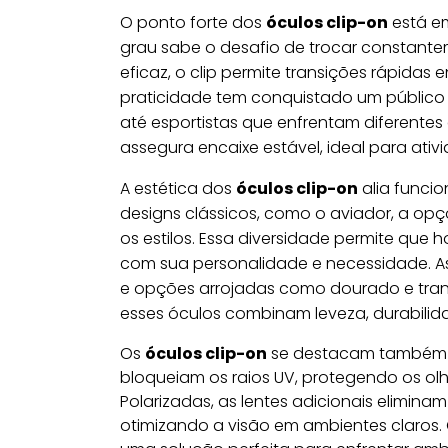
O ponto forte dos
óculos clip-on
está em
grau sabe o desafio de trocar constanteme
eficaz, o clip permite transições rápidas
praticidade tem conquistado um público v
até esportistas que enfrentam diferente
assegura encaixe estável, ideal para at
A estética dos
óculos clip-on
alia funcio
designs clássicos, como o aviador, a o
os estilos. Essa diversidade permite q
com sua personalidade e necessidade. As
e opções arrojadas como dourado e trans
esses óculos combinam leveza, durabilidad
Os
óculos clip-on
se destacam também pe
bloqueiam os raios UV, protegendo os ol
Polarizadas, as lentes adicionais elimina
otimizando a visão em ambientes claros.