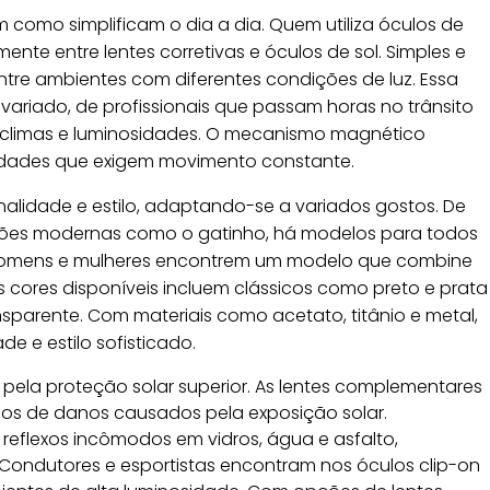
 como simplificam o dia a dia. Quem utiliza óculos de
nte entre lentes corretivas e óculos de sol. Simples e
 entre ambientes com diferentes condições de luz. Essa
ariado, de profissionais que passam horas no trânsito
s climas e luminosidades. O mecanismo magnético
ividades que exigem movimento constante.
nalidade e estilo, adaptando-se a variados gostos. De
pções modernas como o gatinho, há modelos para todos
ue homens e mulheres encontrem um modelo que combine
 cores disponíveis incluem clássicos como preto e prata
parente. Com materiais como acetato, titânio e metal,
e e estilo sofisticado.
la proteção solar superior. As lentes complementares
hos de danos causados pela exposição solar.
m reflexos incômodos em vidros, água e asfalto,
 Condutores e esportistas encontram nos óculos clip-on