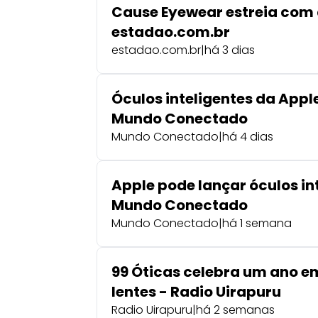
Cause Eyewear estreia com d
estadao.com.br
estadao.com.br
|
há 3 dias
Óculos inteligentes da Apple
Mundo Conectado
Mundo Conectado
|
há 4 dias
Apple pode lançar óculos i
Mundo Conectado
Mundo Conectado
|
há 1 semana
99 Óticas celebra um ano e
lentes - Radio Uirapuru
Radio Uirapuru
|
há 2 semanas