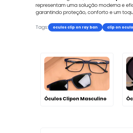
representam uma solução moderna e efic
garantindo proteção, conforto e um toqu
Tags:
oculos clip on ray ban
clip on ocul
Óculos Clipon Masculino
Óc