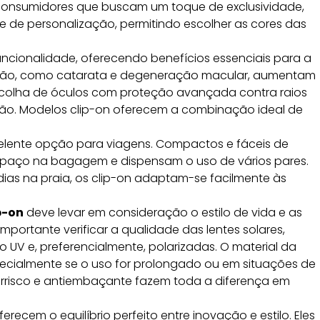
consumidores que buscam um toque de exclusividade,
 de personalização, permitindo escolher as cores das
uncionalidade, oferecendo benefícios essenciais para a
visão, como catarata e degeneração macular, aumentam
escolha de óculos com proteção avançada contra raios
são. Modelos clip-on oferecem a combinação ideal de
ente opção para viagens. Compactos e fáceis de
spaço na bagagem e dispensam o uso de vários pares.
u dias na praia, os clip-on adaptam-se facilmente às
p-on
deve levar em consideração o estilo de vida e as
importante verificar a qualidade das lentes solares,
UV e, preferencialmente, polarizadas. O material da
cialmente se o uso for prolongado ou em situações de
rrisco e antiembaçante fazem toda a diferença em
erecem o equilíbrio perfeito entre inovação e estilo. Eles