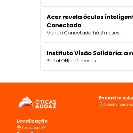
Acer revela óculos intelig
Conectado
Mundo Conectado
|
há 2 meses
Instituto Visão Solidária: a
Portal ON
|
há 2 meses
Encontre a A
Avenida Ipanema,
Localização
Sorocaba / SP