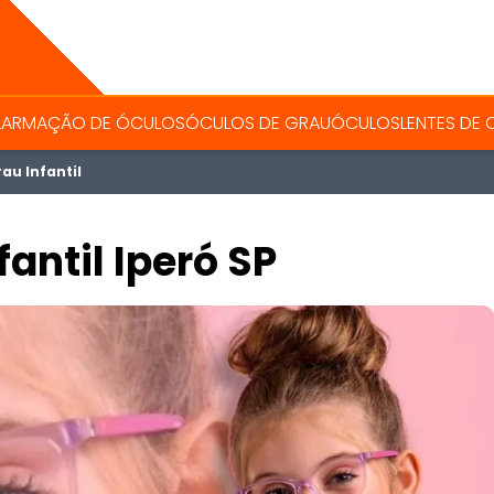
L
ARMAÇÃO DE ÓCULOS
ÓCULOS DE GRAU
ÓCULOS
LENTES DE
au Infantil
antil Iperó SP