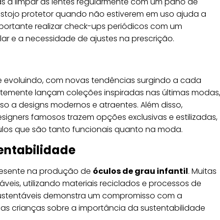
nças a limpar as lentes regularmente com um pano de
estojo protetor quando não estiverem em uso ajuda a
portante realizar check-ups periódicos com um
lar e a necessidade de ajustes na prescrição.
 evoluindo, com novas tendências surgindo a cada
temente lançam coleções inspiradas nas últimas modas
o a designs modernos e atraentes. Além disso,
gners famosos trazem opções exclusivas e estilizadas,
ulos que são tanto funcionais quanto na moda.
entabilidade
resente na produção de
óculos de grau infantil
. Muitas
eis, utilizando materiais reciclados e processos de
 sustentáveis demonstra um compromisso com a
as crianças sobre a importância da sustentabilidade