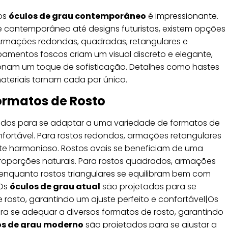
 os
óculos de grau contemporâneo
é impressionante.
contemporâneo até designs futuristas, existem opções
Armações redondas, quadradas, retangulares e
amentos foscos criam um visual discreto e elegante,
nam um toque de sofisticação. Detalhes como hastes
teriais tornam cada par único.
ormatos de Rosto
ados para se adaptar a uma variedade de formatos de
onfortável. Para rostos redondos, armações retangulares
e harmonioso. Rostos ovais se beneficiam de uma
roporções naturais. Para rostos quadrados, armações
enquanto rostos triangulares se equilibram bem com
|Os
óculos de grau atual
são projetados para se
rosto, garantindo um ajuste perfeito e confortável|Os
a se adequar a diversos formatos de rosto, garantindo
os de grau moderno
são projetados para se ajustar a