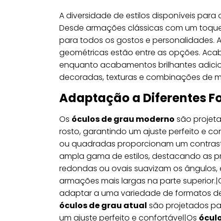
A diversidade de estilos disponíveis para
Desde armações clássicas com um toque 
para todos os gostos e personalidades. 
geométricas estão entre as opções. Acab
enquanto acabamentos brilhantes adicio
decoradas, texturas e combinações de ma
Adaptação a Diferentes F
Os
óculos de grau moderno
são projet
rosto, garantindo um ajuste perfeito e c
ou quadradas proporcionam um contrast
ampla gama de estilos, destacando as p
redondas ou ovais suavizam os ângulos, 
armações mais largas na parte superior.
adaptar a uma variedade de formatos de 
óculos de grau atual
são projetados par
um ajuste perfeito e confortável|Os
ócul