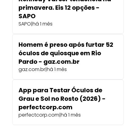
primavera. Eis 12 opções -
SAPO
SAPO
|
há 1 mês
Homem é preso após furtar 52
óculos de quiosque em Rio
Pardo - gaz.com.br
gaz.com.br
|
há 1 mês
App para Testar Óculos de
Grau e Sol no Rosto (2026) -
perfectcorp.com
perfectcorp.com
|
há 1 mês