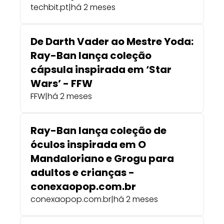
techbit.pt
|
há 2 meses
De Darth Vader ao Mestre Yoda:
Ray-Ban lança coleção
cápsula inspirada em ‘Star
Wars’ - FFW
FFW
|
há 2 meses
Ray-Ban lança coleção de
óculos inspirada em O
Mandaloriano e Grogu para
adultos e crianças -
conexaopop.com.br
conexaopop.com.br
|
há 2 meses