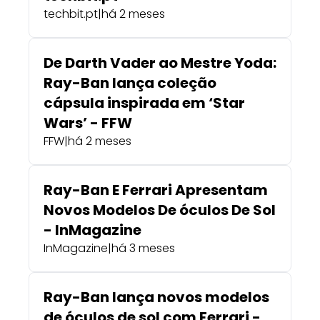
techbit.pt
|
há 2 meses
De Darth Vader ao Mestre Yoda:
Ray-Ban lança coleção
cápsula inspirada em ‘Star
Wars’ - FFW
FFW
|
há 2 meses
Ray-Ban E Ferrari Apresentam
Novos Modelos De óculos De Sol
- InMagazine
InMagazine
|
há 3 meses
Ray-Ban lança novos modelos
de óculos de sol com Ferrari -