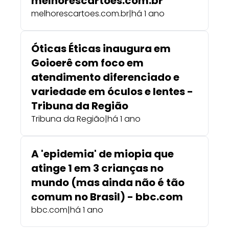
melhorescartoes.com.br
melhorescartoes.com.br
|
há 1 ano
Óticas Éticas inaugura em
Goioerê com foco em
atendimento diferenciado e
variedade em óculos e lentes -
Tribuna da Região
Tribuna da Região
|
há 1 ano
A 'epidemia' de miopia que
atinge 1 em 3 crianças no
mundo (mas ainda não é tão
comum no Brasil) - bbc.com
bbc.com
|
há 1 ano