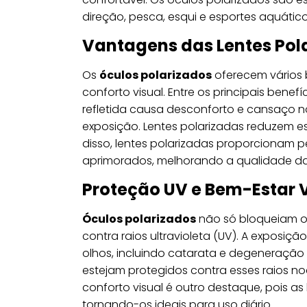
direção, pesca, esqui e esportes aquático
Vantagens das Lentes Pol
Os
óculos polarizados
oferecem vários b
conforto visual. Entre os principais benef
refletida causa desconforto e cansaço n
exposição. Lentes polarizadas reduzem ess
disso, lentes polarizadas proporcionam 
aprimorados, melhorando a qualidade da
Proteção UV e Bem-Estar 
Óculos polarizados
não só bloqueiam o
contra raios ultravioleta (UV). A exposi
olhos, incluindo catarata e degeneração 
estejam protegidos contra esses raios no
conforto visual é outro destaque, pois as
tornando-os ideais para uso diário.