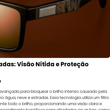
adas: Visão Nítida e Proteção
o
 avançada para bloquear o brilho intenso causado pela
o água, neve e estradas. Essa tecnologia utiliza um filtro
ente todo o brilho, proporcionando uma visão clara e
specialmente benéficos para atividades ao ar livre, como