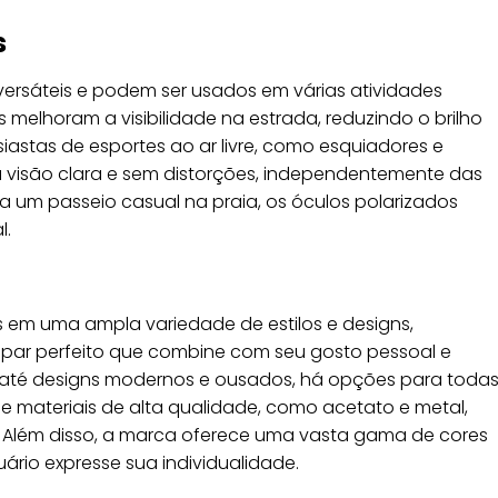
s
rsáteis e podem ser usados em várias atividades
as melhoram a visibilidade na estrada, reduzindo o brilho
usiastas de esportes ao ar livre, como esquiadores e
 visão clara e sem distorções, independentemente das
 um passeio casual na praia, os óculos polarizados
l.
s em uma ampla variedade de estilos e designs,
par perfeito que combine com seu gosto pessoal e
s até designs modernos e ousados, há opções para toda
de materiais de alta qualidade, como acetato e metal,
. Além disso, a marca oferece uma vasta gama de cores
rio expresse sua individualidade.