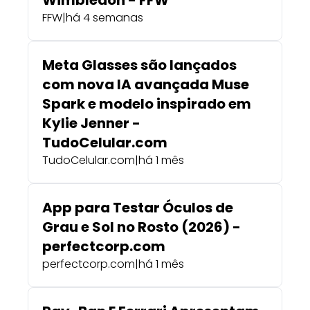
FFW
|
há 4 semanas
Meta Glasses são lançados
com nova IA avançada Muse
Spark e modelo inspirado em
Kylie Jenner -
TudoCelular.com
TudoCelular.com
|
há 1 mês
App para Testar Óculos de
Grau e Sol no Rosto (2026) -
perfectcorp.com
perfectcorp.com
|
há 1 mês