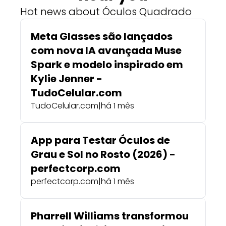
Hot news about Óculos Quadrado
Meta Glasses são lançados
com nova IA avançada Muse
Spark e modelo inspirado em
Kylie Jenner -
TudoCelular.com
TudoCelular.com
|
há 1 mês
App para Testar Óculos de
Grau e Sol no Rosto (2026) -
perfectcorp.com
perfectcorp.com
|
há 1 mês
Pharrell Williams transformou