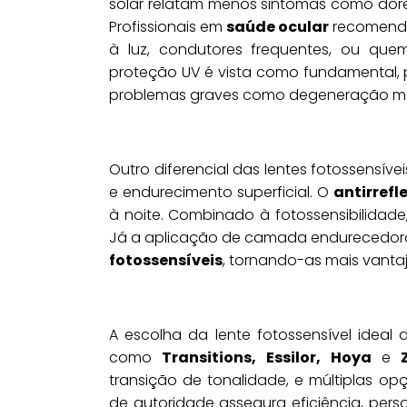
solar relatam menos sintomas como dores
Profissionais em
saúde ocular
recomendam
à luz, condutores frequentes, ou que
proteção UV é vista como fundamental, p
problemas graves como degeneração ma
Outro diferencial das lentes fotossensíve
e endurecimento superficial. O
antirrefl
à noite. Combinado à fotossensibilidade,
Já a aplicação de camada endurecedora 
fotossensíveis
, tornando-as mais vantaj
A escolha da lente fotossensível ideal
como
Transitions,
Essilor,
Hoya
e
transição de tonalidade, e múltiplas o
de autoridade assegura eficiência, perso