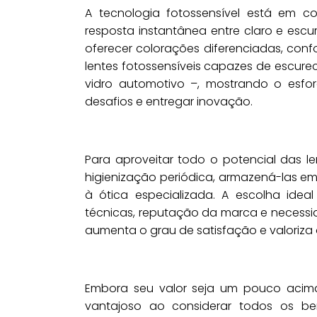
A tecnologia fotossensível está em c
resposta instantânea entre claro e escu
oferecer colorações diferenciadas, con
lentes fotossensíveis capazes de escure
vidro automotivo –, mostrando o esf
desafios e entregar inovação.
Para aproveitar todo o potencial das l
higienização periódica, armazená-las em 
à ótica especializada. A escolha idea
técnicas, reputação da marca e necessida
aumenta o grau de satisfação e valoriza
Embora seu valor seja um pouco acima 
vantajoso ao considerar todos os bene