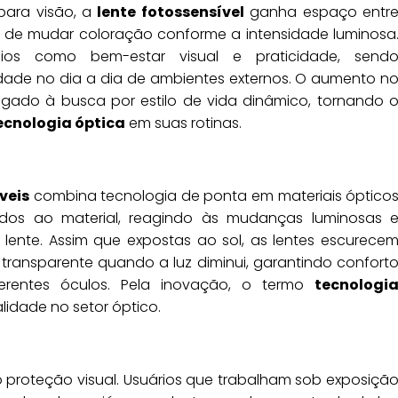
para visão, a
lente fotossensível
ganha espaço entr
de de mudar coloração conforme a intensidade luminosa
cios como bem-estar visual e praticidade, send
ade no dia a dia de ambientes externos. O aumento n
 ligado à busca por estilo de vida dinâmico, tornando 
ecnologia óptica
em suas rotinas.
veis
combina tecnologia de ponta em materiais óptico
eridos ao material, reagindo às mudanças luminosas 
lente. Assim que expostas ao sol, as lentes escurece
transparente quando a luz diminui, garantindo confort
erentes óculos. Pela inovação, o termo
tecnologi
lidade no setor óptico.
o proteção visual. Usuários que trabalham sob exposiçã