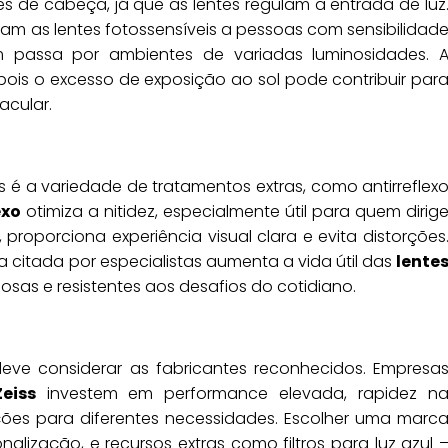
 de cabeça, já que as lentes regulam a entrada de luz
 as lentes fotossensíveis a pessoas com sensibilidad
m passa por ambientes de variadas luminosidades. 
ois o excesso de exposição ao sol pode contribuir par
cular.
is é a variedade de tratamentos extras, como antirreflex
exo
otimiza a nitidez, especialmente útil para quem dirig
 proporciona experiência visual clara e evita distorções
citada por especialistas aumenta a vida útil das
lente
osas e resistentes aos desafios do cotidiano.
 deve considerar as fabricantes reconhecidos. Empresa
Zeiss
investem em performance elevada, rapidez n
pções para diferentes necessidades. Escolher uma marc
nalização, e recursos extras como filtros para luz azul 