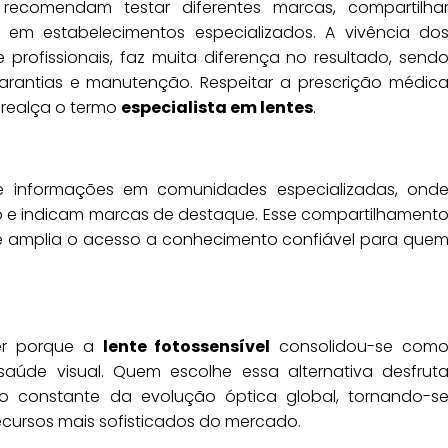
recomendam testar diferentes marcas, compartilha
 em estabelecimentos especializados. A vivência do
 profissionais, faz muita diferença no resultado, send
garantias e manutenção. Respeitar a prescrição médic
e realça o termo
especialista em lentes
.
de informações em comunidades especializadas, ond
so e indicam marcas de destaque. Esse compartilhament
 amplia o acesso a conhecimento confiável para que
der porque a
lente fotossensível
consolidou-se com
saúde visual. Quem escolhe essa alternativa desfrut
o constante da evolução óptica global, tornando-s
cursos mais sofisticados do mercado.