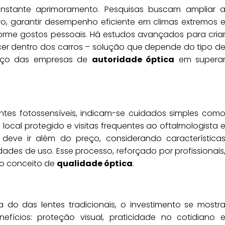
onstante aprimoramento. Pesquisas buscam ampliar 
ro, garantir desempenho eficiente em climas extremos 
forme gostos pessoais. Há estudos avançados para cria
cer dentro dos carros – solução que depende do tipo d
orço das empresas de
autoridade óptica
em supera
entes fotossensíveis, indicam-se cuidados simples com
local protegido e visitas frequentes ao oftalmologista 
l deve ir além do preço, considerando característica
des de uso. Esse processo, reforçado por profissionais
 o conceito de
qualidade óptica
.
do das lentes tradicionais, o investimento se mostr
fícios: proteção visual, praticidade no cotidiano 