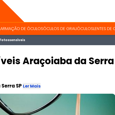
L
ARMAÇÃO DE ÓCULOS
ÓCULOS DE GRAU
ÓCULOS
LENTES DE
Fotossensíveis
íveis Araçoiaba da Serra
 Serra SP
Ler Mais