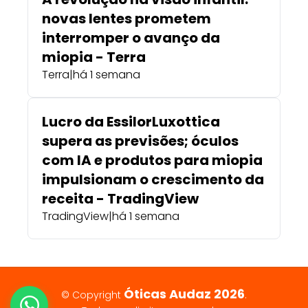
novas lentes prometem
interromper o avanço da
miopia - Terra
Terra
|
há 1 semana
Lucro da EssilorLuxottica
supera as previsões; óculos
com IA e produtos para miopia
impulsionam o crescimento da
receita - TradingView
TradingView
|
há 1 semana
Óticas Audaz 2026
© Copyright
.