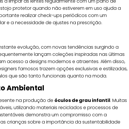
nças a limpar as lentes regularmente com um pano de
estojo protetor quando não estiverem em uso ajuda a
portante realizar check-ups periódicos com um
lar e a necessidade de ajustes na prescrição.
stante evolução, com novas tendências surgindo a
equentemente lançam coleções inspiradas nas últimas
m acesso a designs modernos e atraentes. Além disso,
gners famosos trazem opções exclusivas e estilizadas,
ulos que são tanto funcionais quanto na moda.
to Ambiental
resente na produção de
óculos de grau infantil
. Muitas
eis, utilizando materiais reciclados e processos de
 sustentáveis demonstra um compromisso com a
as crianças sobre a importância da sustentabilidade