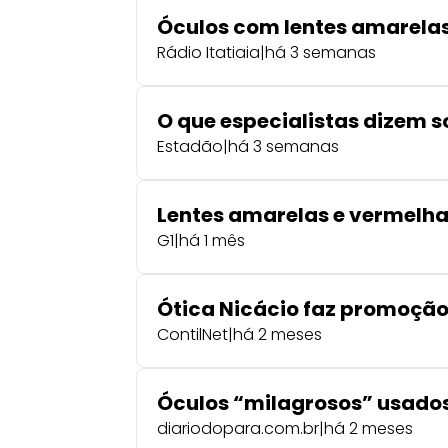
Óculos com lentes amarelas
Rádio Itatiaia
|
há 3 semanas
O que especialistas dizem s
Estadão
|
há 3 semanas
Lentes amarelas e vermelhas
G1
|
há 1 mês
Ótica Nicácio faz promoção d
ContilNet
|
há 2 meses
Óculos “milagrosos” usados
diariodopara.com.br
|
há 2 meses