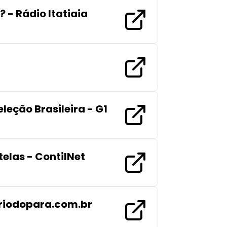
- Rádio Itatiaia
leção Brasileira - G1
telas - ContilNet
ariodopara.com.br