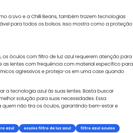
o a Livo e a Chilli Beans, também trazem tecnologias
iável para todos os bolsos. Isso mostra como a proteção
 os óculos com filtro de luz azul requerem atenção para
pe as lentes com frequência com material específico para
 químicos agressivos e proteja-os em uma case quando
rar a tecnologia azul às suas lentes. Basta buscar
 melhor solução para suas necessidades. Essa
a quem não tira os óculos, garantindo bem-estar e
tro azul
oculos filtro de luz azul
filtro azul oculos