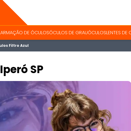
L
ARMAÇÃO DE ÓCULOS
ÓCULOS DE GRAU
ÓCULOS
LENTES DE
los Filtro Azul
 Iperó SP